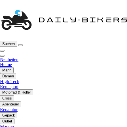
Suchen
Neuheiten
Helme
Mann
Damen
High-Tech
Rennsport
Motorrad & Roller
Cross
Abenteuer
Reparatur
Gepäck
Outlet
Marken