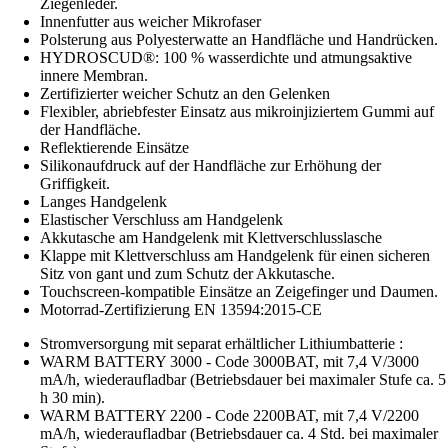
Ziegenleder.
Innenfutter aus weicher Mikrofaser
Polsterung aus Polyesterwatte an Handfläche und Handrücken.
HYDROSCUD®: 100 % wasserdichte und atmungsaktive
innere Membran.
Zertifizierter weicher Schutz an den Gelenken
Flexibler, abriebfester Einsatz aus mikroinjiziertem Gummi auf
der Handfläche.
Reflektierende Einsätze
Silikonaufdruck auf der Handfläche zur Erhöhung der
Griffigkeit.
Langes Handgelenk
Elastischer Verschluss am Handgelenk
Akkutasche am Handgelenk mit Klettverschlusslasche
Klappe mit Klettverschluss am Handgelenk für einen sicheren
Sitz von gant und zum Schutz der Akkutasche.
Touchscreen-kompatible Einsätze an Zeigefinger und Daumen.
Motorrad-Zertifizierung EN 13594:2015-CE
Stromversorgung mit separat erhältlicher Lithiumbatterie :
WARM BATTERY 3000 - Code 3000BAT, mit 7,4 V/3000
mA/h, wiederaufladbar (Betriebsdauer bei maximaler Stufe ca. 5
h 30 min).
WARM BATTERY 2200 - Code 2200BAT, mit 7,4 V/2200
mA/h, wiederaufladbar (Betriebsdauer ca. 4 Std. bei maximaler