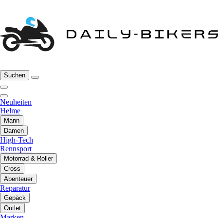
Suchen
Neuheiten
Helme
Mann
Damen
High-Tech
Rennsport
Motorrad & Roller
Cross
Abenteuer
Reparatur
Gepäck
Outlet
Marken