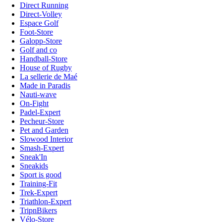
Direct Running
Direct-Volley
Espace Golf
Foot-Store
Galopp-Store
Golf and co
Handball-Store
House of Rugby
La sellerie de Maé
Made in Paradis
Nauti-wave
On-Fight
Padel-Expert
Pecheur-Store
Pet and Garden
Slowood Interior
Smash-Expert
Sneak'In
Sneakids
Sport is good
Training-Fit
Trek-Expert
Triathlon-Expert
TripnBikers
Vélo-Store