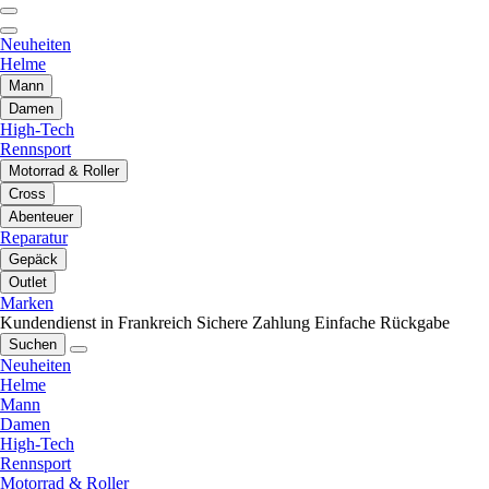
Neuheiten
Helme
Mann
Damen
High-Tech
Rennsport
Motorrad & Roller
Cross
Abenteuer
Reparatur
Gepäck
Outlet
Marken
Kundendienst in Frankreich
Sichere Zahlung
Einfache Rückgabe
Suchen
Neuheiten
Helme
Mann
Damen
High-Tech
Rennsport
Motorrad & Roller