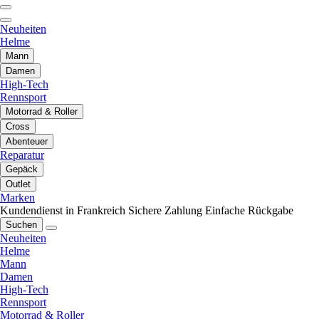
Neuheiten
Helme
Mann
Damen
High-Tech
Rennsport
Motorrad & Roller
Cross
Abenteuer
Reparatur
Gepäck
Outlet
Marken
Kundendienst in Frankreich
Sichere Zahlung
Einfache Rückgabe
Suchen
Neuheiten
Helme
Mann
Damen
High-Tech
Rennsport
Motorrad & Roller