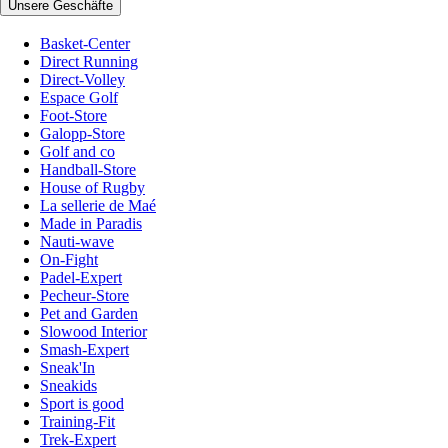
Unsere Geschäfte
Basket-Center
Direct Running
Direct-Volley
Espace Golf
Foot-Store
Galopp-Store
Golf and co
Handball-Store
House of Rugby
La sellerie de Maé
Made in Paradis
Nauti-wave
On-Fight
Padel-Expert
Pecheur-Store
Pet and Garden
Slowood Interior
Smash-Expert
Sneak'In
Sneakids
Sport is good
Training-Fit
Trek-Expert