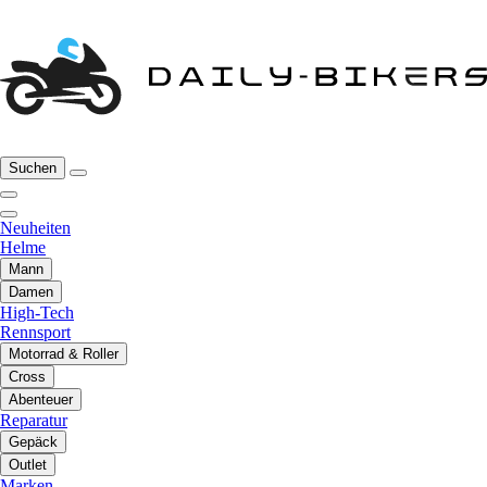
Suchen
Neuheiten
Helme
Mann
Damen
High-Tech
Rennsport
Motorrad & Roller
Cross
Abenteuer
Reparatur
Gepäck
Outlet
Marken