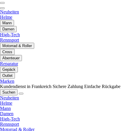
Neuheiten
Helme
Mann
Damen
High-Tech
Rennsport
Motorrad & Roller
Cross
Abenteuer
Reparatur
Gepäck
Outlet
Marken
Kundendienst in Frankreich
Sichere Zahlung
Einfache Rückgabe
Suchen
Neuheiten
Helme
Mann
Damen
High-Tech
Rennsport
Motorrad & Roller