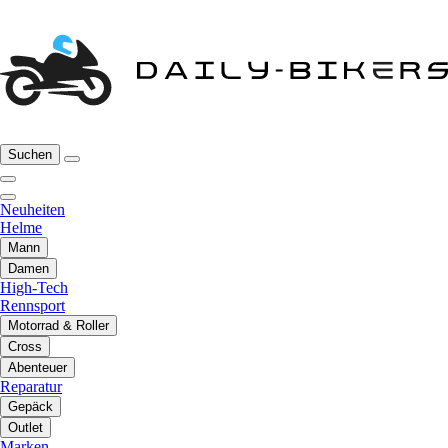
Suchen
Neuheiten
Helme
Mann
Damen
High-Tech
Rennsport
Motorrad & Roller
Cross
Abenteuer
Reparatur
Gepäck
Outlet
Marken