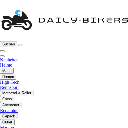
Suchen
Neuheiten
Helme
Mann
Damen
High-Tech
Rennsport
Motorrad & Roller
Cross
Abenteuer
Reparatur
Gepäck
Outlet
Marken