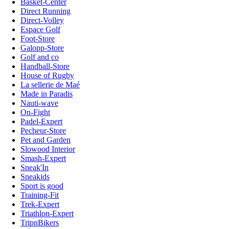
Basket-Center
Direct Running
Direct-Volley
Espace Golf
Foot-Store
Galopp-Store
Golf and co
Handball-Store
House of Rugby
La sellerie de Maé
Made in Paradis
Nauti-wave
On-Fight
Padel-Expert
Pecheur-Store
Pet and Garden
Slowood Interior
Smash-Expert
Sneak'In
Sneakids
Sport is good
Training-Fit
Trek-Expert
Triathlon-Expert
TripnBikers