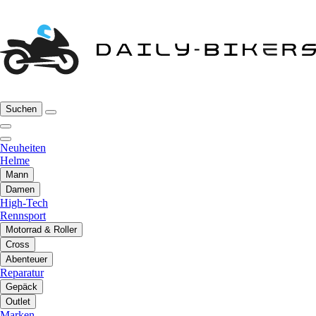
Suchen
Neuheiten
Helme
Mann
Damen
High-Tech
Rennsport
Motorrad & Roller
Cross
Abenteuer
Reparatur
Gepäck
Outlet
Marken