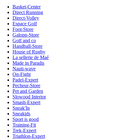
Basket-Center
Direct Running
Direct-Volley
Espace Golf
Foot-Store
Galopp-Store
Golf and co
Handball-Store
House of Rugby
La sellerie de Maé
Made in Paradis
Nauti-wave
On-Fight
Padel-Expert
Pecheur-Store
Pet and Garden
Slowood Interior
Smash-Expert
Sneak'In
Sneakids
Sport is good
Training-Fit
Trek-Expert
Triathlon-Expert