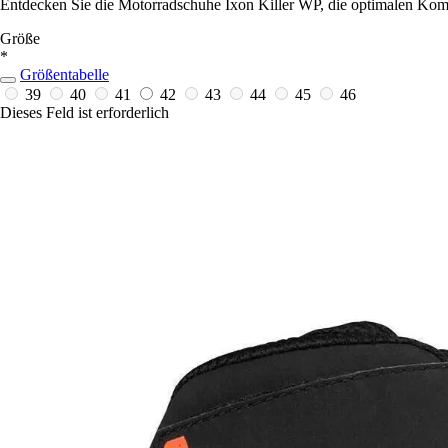
Entdecken Sie die Motorradschuhe Ixon Killer WP, die optimalen Komfo
Größe
*
Größentabelle
39
40
41
42
43
44
45
46
Dieses Feld ist erforderlich