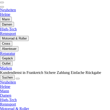
Neuheiten
Helme
Mann
Damen
High-Tech
Rennsport
Motorrad & Roller
Cross
Abenteuer
Reparatur
Gepäck
Outlet
Marken
Kundendienst in Frankreich
Sichere Zahlung
Einfache Rückgabe
Suchen
Neuheiten
Helme
Mann
Damen
High-Tech
Rennsport
Motorrad & Roller