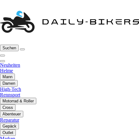
Suchen
Neuheiten
Helme
Mann
Damen
High-Tech
Rennsport
Motorrad & Roller
Cross
Abenteuer
Reparatur
Gepäck
Outlet
Marken