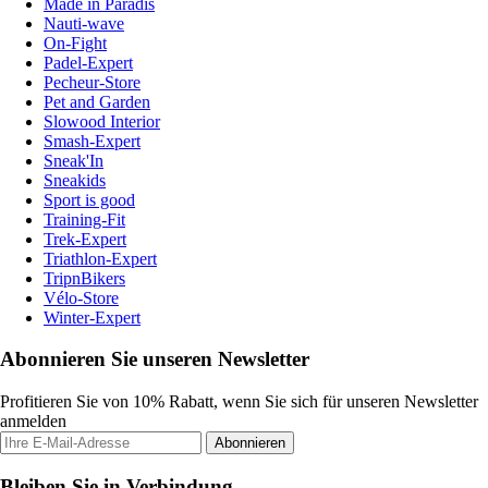
Made in Paradis
Nauti-wave
On-Fight
Padel-Expert
Pecheur-Store
Pet and Garden
Slowood Interior
Smash-Expert
Sneak'In
Sneakids
Sport is good
Training-Fit
Trek-Expert
Triathlon-Expert
TripnBikers
Vélo-Store
Winter-Expert
Abonnieren Sie unseren Newsletter
Profitieren Sie von 10% Rabatt, wenn Sie sich für unseren Newsletter
anmelden
Abonnieren
Bleiben Sie in Verbindung