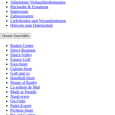
Allgemeine Verkaufsbedingungen
Rückgabe & Erstattung
Impressum
Zahlungsarten
Lieferkosten und Versandoptionen
Hinweis zum Datenschutz
Unsere Geschäfte
Basket-Center
Direct Running
Direct-Volley
Espace Golf
Foot-Store
Galopp-Store
Golf and co
Handball-Store
House of Rugby
La sellerie de Maé
Made in Paradis
Nauti-wave
On-Fight
Padel-Expert
Pecheur-Store
Pet and Garden