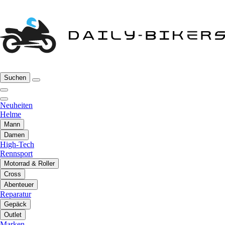
Suchen
Neuheiten
Helme
Mann
Damen
High-Tech
Rennsport
Motorrad & Roller
Cross
Abenteuer
Reparatur
Gepäck
Outlet
Marken