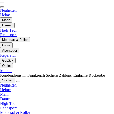
Neuheiten
Helme
Mann
Damen
High-Tech
Rennsport
Motorrad & Roller
Cross
Abenteuer
Reparatur
Gepäck
Outlet
Marken
Kundendienst in Frankreich
Sichere Zahlung
Einfache Rückgabe
Suchen
Neuheiten
Helme
Mann
Damen
High-Tech
Rennsport
Motorrad & Roller