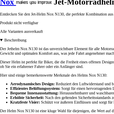
Nox
Jet-Motorradhel
Entdecken Sie den Jet-Helm Nox N130, die perfekte Kombination aus S
Produkt nicht verfügbar
Alle Varianten ausverkauft
Beschreibung
Der Jethelm Nox N130 ist das unverzichtbare Element für alle Motorrad
Gewicht und optimalen Komfort aus, was jede Fahrt angenehmer mach
Dieser Helm ist perfekt für Biker, die die Freiheit eines offenen Desi
ob Sie ein erfahrener Fahrer oder ein Anfänger sind.
Hier sind einige bemerkenswerte Merkmale des Helms Nox N130:
Aerodynamisches Design:
Reduziert den Luftwiderstand und bie
Effizientes Belüftungssystem:
Sorgt für einen hervorragenden L
Bequeme Innenausstattung:
Herausnehmbarer und waschbarer B
Erhöhte Sicherheit:
Nach den geltenden Sicherheitsstandards zer
Kratzfeste Visier:
Schützt vor äußeren Einflüssen und sorgt für k
Der Helm Nox N130 ist eine kluge Wahl für diejenigen, die Wert auf di