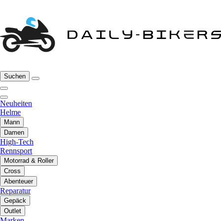
Suchen
Neuheiten
Helme
Mann
Damen
High-Tech
Rennsport
Motorrad & Roller
Cross
Abenteuer
Reparatur
Gepäck
Outlet
Marken