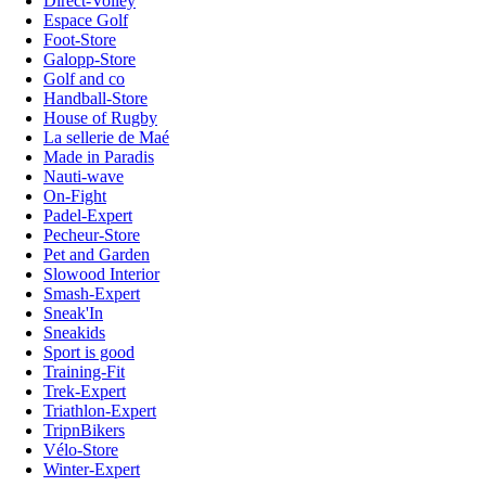
Direct-Volley
Espace Golf
Foot-Store
Galopp-Store
Golf and co
Handball-Store
House of Rugby
La sellerie de Maé
Made in Paradis
Nauti-wave
On-Fight
Padel-Expert
Pecheur-Store
Pet and Garden
Slowood Interior
Smash-Expert
Sneak'In
Sneakids
Sport is good
Training-Fit
Trek-Expert
Triathlon-Expert
TripnBikers
Vélo-Store
Winter-Expert