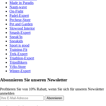
Made in Paradis
Nauti-wave
On-Fight
Padel-Expert
Pecheur-Store
Pet and Garden
Slowood Interior
Smash-Expert
Sneak'In
Sneakids
Sport is good
Training-Fit
Trek-Expert
Triathlon-Expert
TripnBikers
Vélo-Store
Winter-Expert
Abonnieren Sie unseren Newsletter
Profitieren Sie von 10% Rabatt, wenn Sie sich für unseren Newsletter
anmelden
Abonnieren