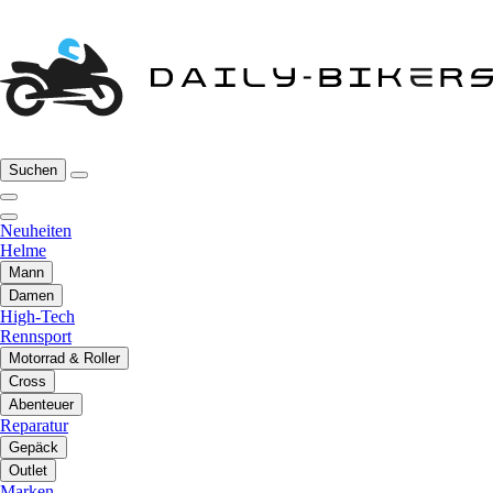
Suchen
Neuheiten
Helme
Mann
Damen
High-Tech
Rennsport
Motorrad & Roller
Cross
Abenteuer
Reparatur
Gepäck
Outlet
Marken