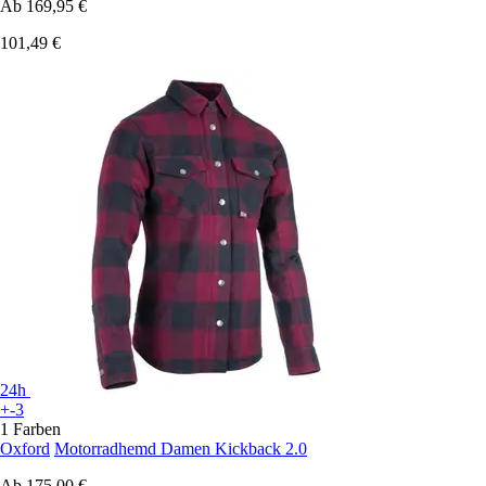
Ab
169,95 €
101,49 €
24h
+-3
1 Farben
Oxford
Motorradhemd Damen Kickback 2.0
Ab
175,00 €