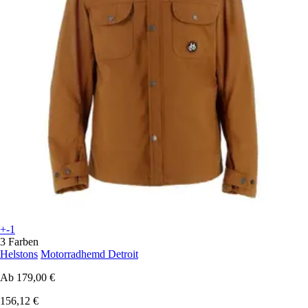
+-1
3 Farben
Helstons
Motorradhemd Detroit
Ab
179,00 €
156,12 €