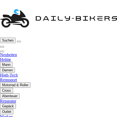
Suchen
Neuheiten
Helme
Mann
Damen
High-Tech
Rennsport
Motorrad & Roller
Cross
Abenteuer
Reparatur
Gepäck
Outlet
Marken