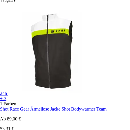
172,44 €
24h
+-3
1 Farben
Shot Race Gear
Ärmellose Jacke Shot Bodywarmer Team
Ab
89,00 €
53,31 €