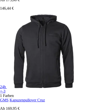
146,44 €
24h
+-3
1 Farben
GMS
Kapuzenpullover Cruz
Ab
169,95 €