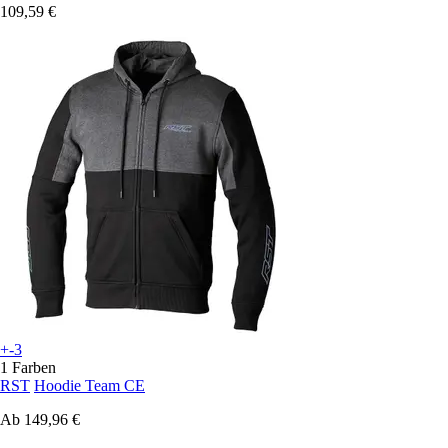
109,59 €
+-3
1 Farben
RST
Hoodie Team CE
Ab
149,96 €