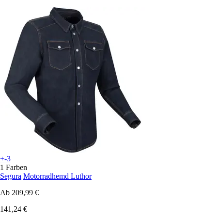
+-3
1 Farben
Segura
Motorradhemd Luthor
Ab
209,99 €
141,24 €