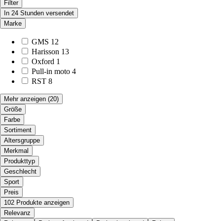
Filter
In 24 Stunden versendet
Marke
GMS
12
Harisson
13
Oxford
1
Pull-in moto
4
RST
8
Mehr anzeigen
(20)
Größe
Farbe
Sortiment
Altersgruppe
Merkmal
Produkttyp
Geschlecht
Sport
Preis
102 Produkte anzeigen
Relevanz