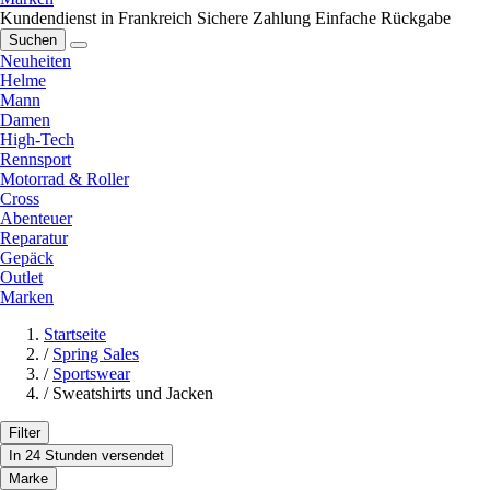
Kundendienst in Frankreich
Sichere Zahlung
Einfache Rückgabe
Suchen
Neuheiten
Helme
Mann
Damen
High-Tech
Rennsport
Motorrad & Roller
Cross
Abenteuer
Reparatur
Gepäck
Outlet
Marken
Startseite
/
Spring Sales
/
Sportswear
/
Sweatshirts und Jacken
Filter
In 24 Stunden versendet
Marke