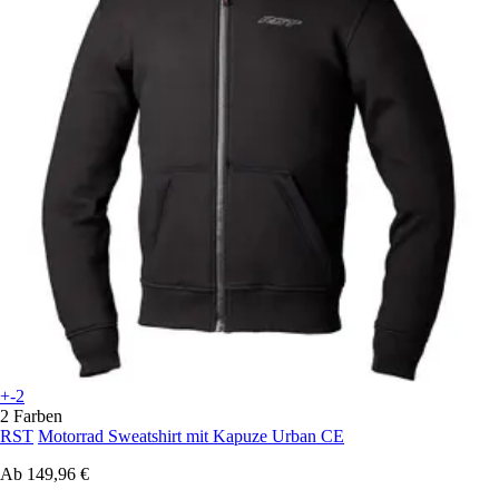
+-2
2 Farben
RST
Motorrad Sweatshirt mit Kapuze Urban CE
Ab
149,96 €