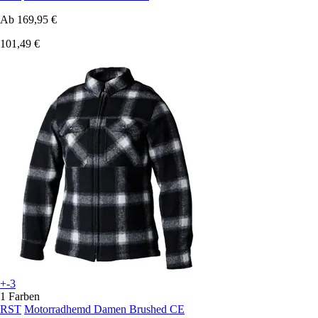
Ab
169,95 €
101,49 €
+-3
1 Farben
RST
Motorradhemd Damen Brushed CE