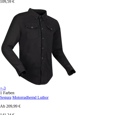
109,59 €
+-3
1 Farben
Segura
Motorradhemd Luthor
Ab
209,99 €
141,24 €