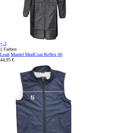
+-3
1 Farben
Leatt
Mantel MudCoat Reflex 00
44,95 €