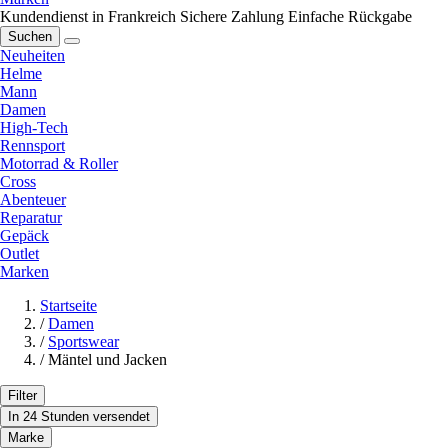
Kundendienst in Frankreich
Sichere Zahlung
Einfache Rückgabe
Suchen
Neuheiten
Helme
Mann
Damen
High-Tech
Rennsport
Motorrad & Roller
Cross
Abenteuer
Reparatur
Gepäck
Outlet
Marken
Startseite
/
Damen
/
Sportswear
/
Mäntel und Jacken
Filter
In 24 Stunden versendet
Marke