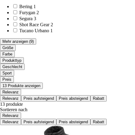
Bering
1
Furygan
2
Segura
3
Shot Race Gear
2
Tucano Urbano
1
Mehr anzeigen
(9)
Größe
Farbe
Produkttyp
Geschlecht
Sport
Preis
13 Produkte anzeigen
Relevanz
Relevanz
Preis aufsteigend
Preis absteigend
Rabatt
13 produkte
Sortieren nach
Relevanz
Relevanz
Preis aufsteigend
Preis absteigend
Rabatt