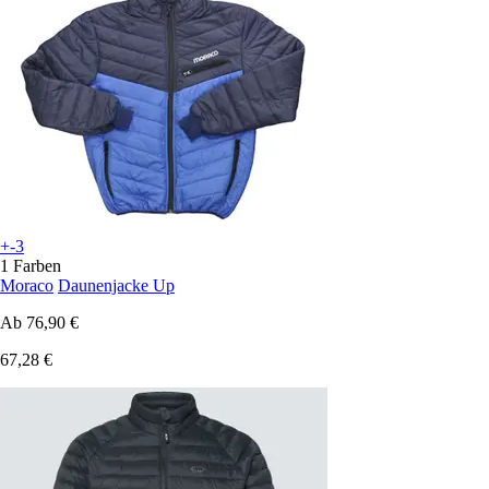
+-3
1 Farben
Moraco
Daunenjacke Up
Ab
76,90 €
67,28 €