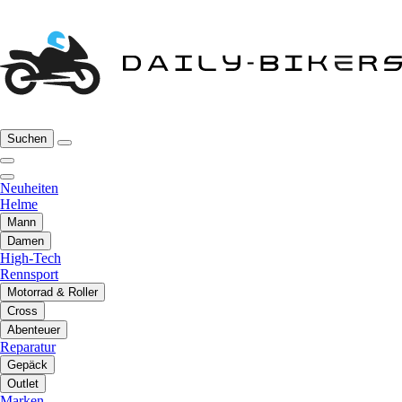
Suchen
Neuheiten
Helme
Mann
Damen
High-Tech
Rennsport
Motorrad & Roller
Cross
Abenteuer
Reparatur
Gepäck
Outlet
Marken