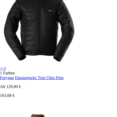
+-3
1 Farben
Furygan
Daunenjacke Tom Ultra Prim
Ab
129,90 €
103,68 €