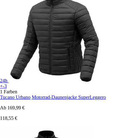
24h
+-3
1 Farben
Tucano Urbano
Motorrad-Daunenjacke SuperLeggero
Ab
169,99 €
118,55 €