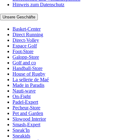
Hinweis zum Datenschutz
Unsere Geschäfte
Basket-Center
Direct Running
Direct-Volley
Espace Golf
Foot-Store
Galopp-Store
Golf and co
Handball-Store
House of Rugby
La sellerie de Maé
Made in Paradis
Nauti-wave
On-Fight
Padel-Expert
Pecheur-Store
Pet and Garden
Slowood Interior
Smash-Expert
Sneak'In
Sneakids