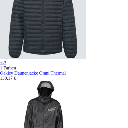
+-3
1 Farben
Oakley
Daunenjacke Omni Thermal
130,17 €