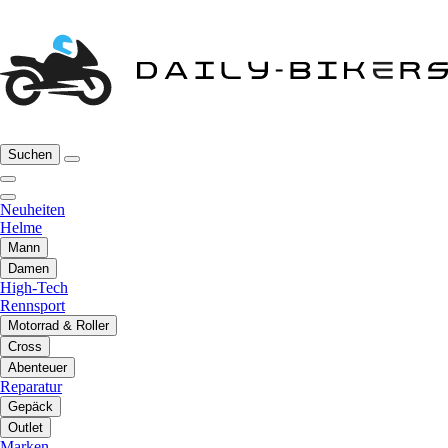
Suchen
Neuheiten
Helme
Mann
Damen
High-Tech
Rennsport
Motorrad & Roller
Cross
Abenteuer
Reparatur
Gepäck
Outlet
Marken