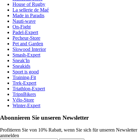
House of Rugby
La sellerie de Maé
Made in Paradis
Nauti-wave
On-Fight
Padel-Expert
Pecheur-Store
Pet and Garden
Slowood Interior
Smash-Expert
Sneak'In
Sneakids
Sport is good
Training-Fit
Trek-Expert
Triathlon-Expert
TripnBikers
Vélo-Store
Winter-Expert
Abonnieren Sie unseren Newsletter
Profitieren Sie von 10% Rabatt, wenn Sie sich für unseren Newsletter
anmelden