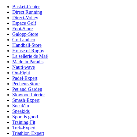
Basket-Center
Direct Running
Direct-Volley
Espace Golf
Foot-Store
Galopp-Store
Golf and co
Handball-Store
House of Rugby
La sellerie de Maé
Made in Paradis
Nauti-wave
On-Fight
Padel-Expert
Pecheur-Store
Pet and Garden
Slowood Interior
Smash-Expert
Sneak'In
Sneakids
Sport is good
Training-Fit
Trek-Expert
Triathlon-Expert