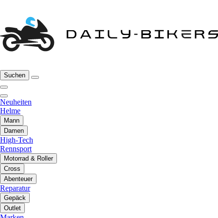
Suchen
Neuheiten
Helme
Mann
Damen
High-Tech
Rennsport
Motorrad & Roller
Cross
Abenteuer
Reparatur
Gepäck
Outlet
Marken