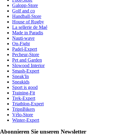
Galopp-Store
Golf and co
Handball-Store
House of Rugby
La sellerie de Maé
Made in Paradis
Nauti-wave
On-Fight
Padel-Expert
Pecheur-Store
Pet and Garden
Slowood Interior
Smash-Expert
Sneak'In
Sneakids
Sport is good
Training-Fit
Trek-Expert
Triathlon-Expert
TripnBikers
Vélo-Store
Winter-Expert
Abonnieren Sie unseren Newsletter