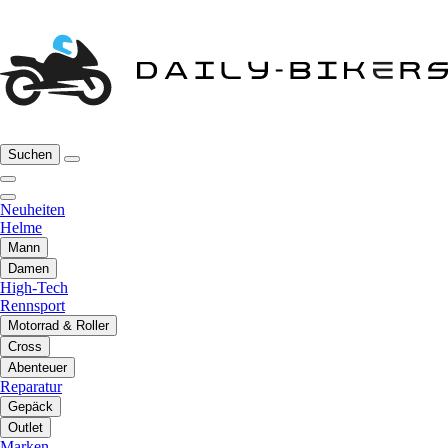
Suchen
Neuheiten
Helme
Mann
Damen
High-Tech
Rennsport
Motorrad & Roller
Cross
Abenteuer
Reparatur
Gepäck
Outlet
Marken