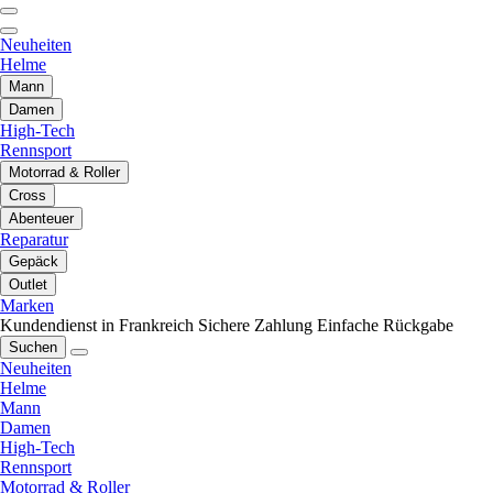
Neuheiten
Helme
Mann
Damen
High-Tech
Rennsport
Motorrad & Roller
Cross
Abenteuer
Reparatur
Gepäck
Outlet
Marken
Kundendienst in Frankreich
Sichere Zahlung
Einfache Rückgabe
Suchen
Neuheiten
Helme
Mann
Damen
High-Tech
Rennsport
Motorrad & Roller