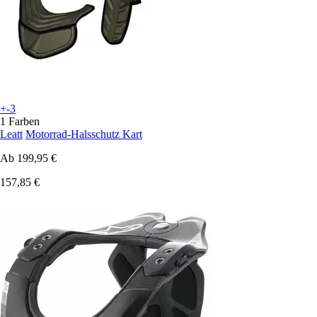
+-3
1 Farben
Leatt
Motorrad-Halsschutz Kart
Ab
199,95 €
157,85 €