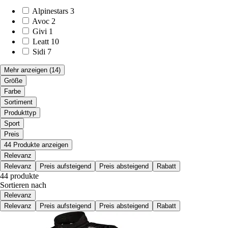
Alpinestars
3
Avoc
2
Givi
1
Leatt
10
Sidi
7
Mehr anzeigen
(14)
Größe
Farbe
Sortiment
Produkttyp
Sport
Preis
44 Produkte anzeigen
Relevanz
Relevanz
Preis aufsteigend
Preis absteigend
Rabatt
44 produkte
Sortieren nach
Relevanz
Relevanz
Preis aufsteigend
Preis absteigend
Rabatt