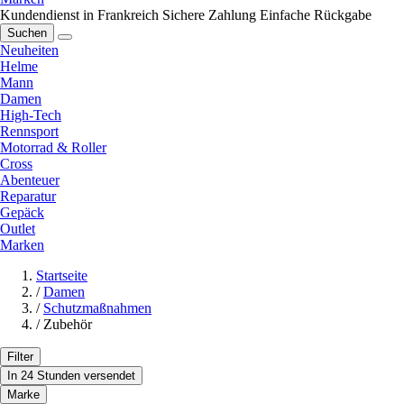
Kundendienst in Frankreich
Sichere Zahlung
Einfache Rückgabe
Suchen
Neuheiten
Helme
Mann
Damen
High-Tech
Rennsport
Motorrad & Roller
Cross
Abenteuer
Reparatur
Gepäck
Outlet
Marken
Startseite
/
Damen
/
Schutzmaßnahmen
/
Zubehör
Filter
In 24 Stunden versendet
Marke