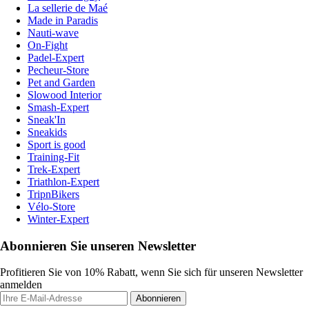
La sellerie de Maé
Made in Paradis
Nauti-wave
On-Fight
Padel-Expert
Pecheur-Store
Pet and Garden
Slowood Interior
Smash-Expert
Sneak'In
Sneakids
Sport is good
Training-Fit
Trek-Expert
Triathlon-Expert
TripnBikers
Vélo-Store
Winter-Expert
Abonnieren Sie unseren Newsletter
Profitieren Sie von 10% Rabatt, wenn Sie sich für unseren Newsletter
anmelden
Abonnieren