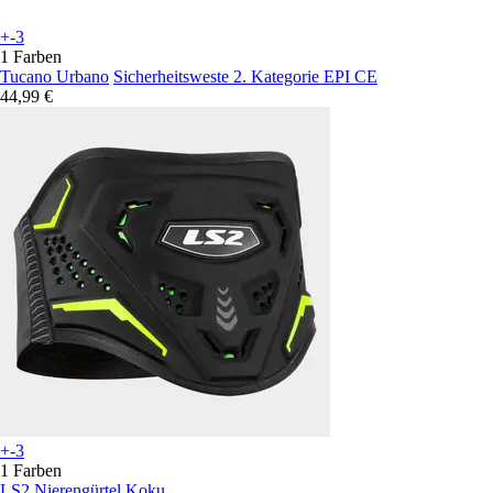
+-3
1 Farben
Tucano Urbano
Sicherheitsweste 2. Kategorie EPI CE
44,99 €
+-3
1 Farben
LS2
Nierengürtel Koku