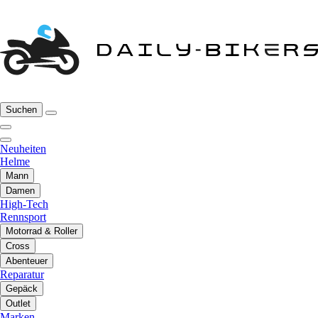
Suchen
Neuheiten
Helme
Mann
Damen
High-Tech
Rennsport
Motorrad & Roller
Cross
Abenteuer
Reparatur
Gepäck
Outlet
Marken