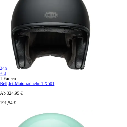
24h
+-3
1 Farben
Bell
Jet-Motorradhelm TX501
Ab
324,95 €
191,54 €