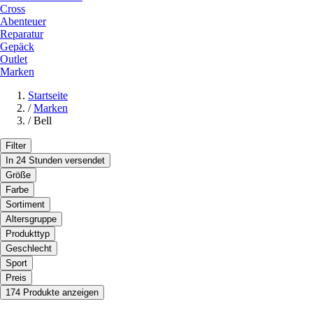
Cross
Abenteuer
Reparatur
Gepäck
Outlet
Marken
Startseite
/
Marken
/
Bell
Filter
In 24 Stunden versendet
Größe
Farbe
Sortiment
Altersgruppe
Produkttyp
Geschlecht
Sport
Preis
174 Produkte anzeigen