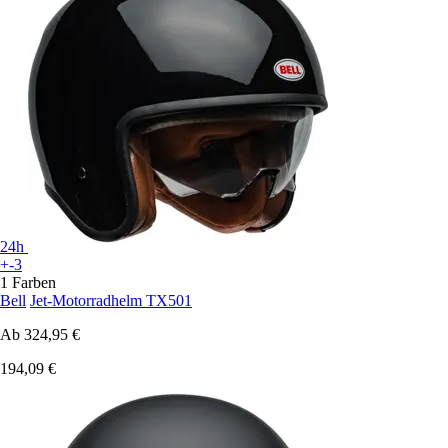
24h
+-3
1 Farben
Bell
Jet-Motorradhelm TX501
Ab
324,95 €
194,09 €