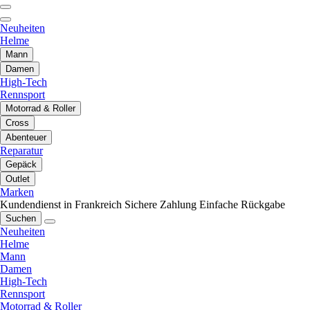
Neuheiten
Helme
Mann
Damen
High-Tech
Rennsport
Motorrad & Roller
Cross
Abenteuer
Reparatur
Gepäck
Outlet
Marken
Kundendienst in Frankreich
Sichere Zahlung
Einfache Rückgabe
Suchen
Neuheiten
Helme
Mann
Damen
High-Tech
Rennsport
Motorrad & Roller