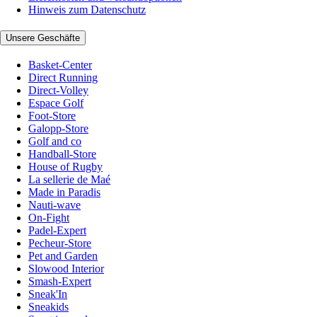
Hinweis zum Datenschutz
Unsere Geschäfte
Basket-Center
Direct Running
Direct-Volley
Espace Golf
Foot-Store
Galopp-Store
Golf and co
Handball-Store
House of Rugby
La sellerie de Maé
Made in Paradis
Nauti-wave
On-Fight
Padel-Expert
Pecheur-Store
Pet and Garden
Slowood Interior
Smash-Expert
Sneak'In
Sneakids