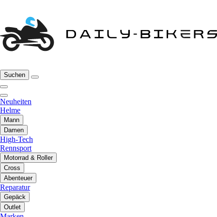
Suchen
Neuheiten
Helme
Mann
Damen
High-Tech
Rennsport
Motorrad & Roller
Cross
Abenteuer
Reparatur
Gepäck
Outlet
Marken