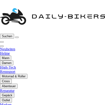
Suchen
Neuheiten
Helme
Mann
Damen
High-Tech
Rennsport
Motorrad & Roller
Cross
Abenteuer
Reparatur
Gepäck
Outlet
Marken