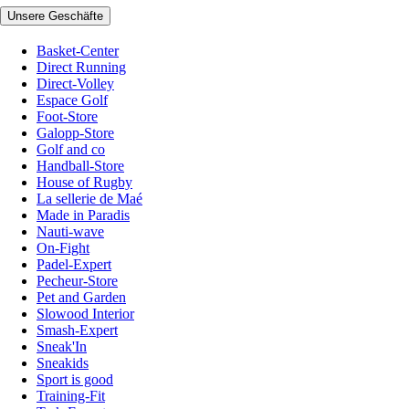
Unsere Geschäfte
Basket-Center
Direct Running
Direct-Volley
Espace Golf
Foot-Store
Galopp-Store
Golf and co
Handball-Store
House of Rugby
La sellerie de Maé
Made in Paradis
Nauti-wave
On-Fight
Padel-Expert
Pecheur-Store
Pet and Garden
Slowood Interior
Smash-Expert
Sneak'In
Sneakids
Sport is good
Training-Fit