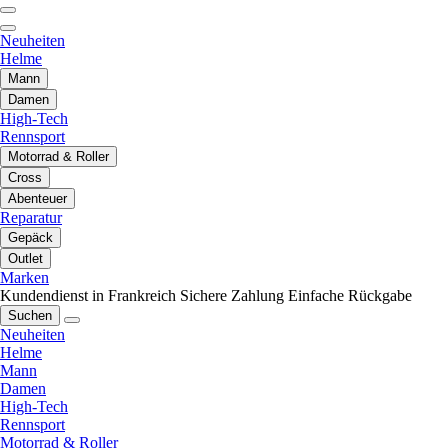
Neuheiten
Helme
Mann
Damen
High-Tech
Rennsport
Motorrad & Roller
Cross
Abenteuer
Reparatur
Gepäck
Outlet
Marken
Kundendienst in Frankreich
Sichere Zahlung
Einfache Rückgabe
Suchen
Neuheiten
Helme
Mann
Damen
High-Tech
Rennsport
Motorrad & Roller