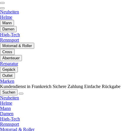
Neuheiten
Helme
Mann
Damen
High-Tech
Rennsport
Motorrad & Roller
Cross
Abenteuer
Reparatur
Gepäck
Outlet
Marken
Kundendienst in Frankreich
Sichere Zahlung
Einfache Rückgabe
Suchen
Neuheiten
Helme
Mann
Damen
High-Tech
Rennsport
Motorrad & Roller