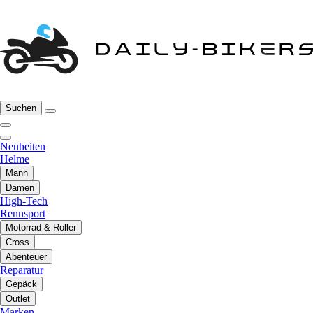
Suchen
Neuheiten
Helme
Mann
Damen
High-Tech
Rennsport
Motorrad & Roller
Cross
Abenteuer
Reparatur
Gepäck
Outlet
Marken