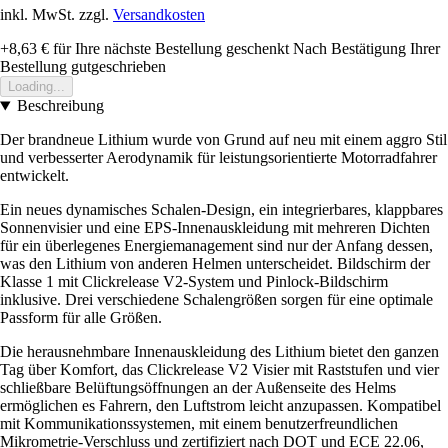
inkl. MwSt. zzgl.
Versandkosten
+8,63 €
für Ihre nächste Bestellung geschenkt
Nach Bestätigung Ihrer
Bestellung gutgeschrieben
Loading...
Beschreibung
Der brandneue Lithium wurde von Grund auf neu mit einem aggro Stil
und verbesserter Aerodynamik für leistungsorientierte Motorradfahrer
entwickelt.
Ein neues dynamisches Schalen-Design, ein integrierbares, klappbares
Sonnenvisier und eine EPS-Innenauskleidung mit mehreren Dichten
für ein überlegenes Energiemanagement sind nur der Anfang dessen,
was den Lithium von anderen Helmen unterscheidet. Bildschirm der
Klasse 1 mit Clickrelease V2-System und Pinlock-Bildschirm
inklusive. Drei verschiedene Schalengrößen sorgen für eine optimale
Passform für alle Größen.
Die herausnehmbare Innenauskleidung des Lithium bietet den ganzen
Tag über Komfort, das Clickrelease V2 Visier mit Raststufen und vier
schließbare Belüftungsöffnungen an der Außenseite des Helms
ermöglichen es Fahrern, den Luftstrom leicht anzupassen. Kompatibel
mit Kommunikationssystemen, mit einem benutzerfreundlichen
Mikrometrie-Verschluss und zertifiziert nach DOT und ECE 22.06,