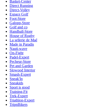
Basket-Center
Direct Running
Direct-Volley
Espace Golf
Foot-Store
Galopp-Store
Golf and co
Handball-Store
House of Rugby
La sellerie de Maé
Made in Paradis
Nauti-wave
On-Fight
Padel-Expert
Pecheur-Store
Pet and Garden
Slowood Interior
Smash-Expert
Sneak'In
Sneakids
Sport is good
Training-Fit
Trek-Expert
Triathlon-Expert
TripnBikers