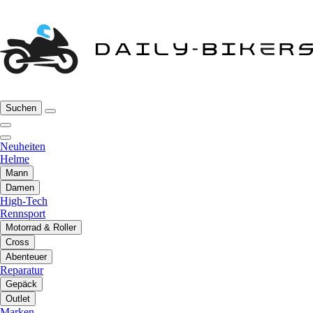
Suchen
Neuheiten
Helme
Mann
Damen
High-Tech
Rennsport
Motorrad & Roller
Cross
Abenteuer
Reparatur
Gepäck
Outlet
Marken