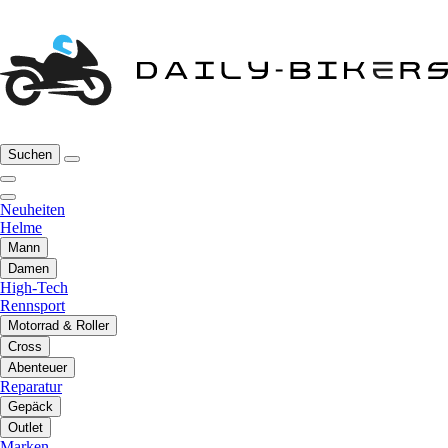
Suchen
Neuheiten
Helme
Mann
Damen
High-Tech
Rennsport
Motorrad & Roller
Cross
Abenteuer
Reparatur
Gepäck
Outlet
Marken