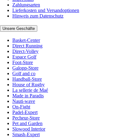
Zahlungsarten
Lieferkosten und Versandoptionen
Hinweis zum Datenschutz
Unsere Geschäfte
Basket-Center
Direct Running
Direct-Volley
Espace Golf
Foot-Store
Galopp-Store
Golf and co
Handball-Store
House of Rugby
La sellerie de Maé
Made in Paradis
Nauti-wave
On-Fight
Padel-Expert
Pecheur-Store
Pet and Garden
Slowood Interior
Smash-Expert