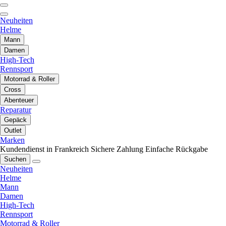
Neuheiten
Helme
Mann
Damen
High-Tech
Rennsport
Motorrad & Roller
Cross
Abenteuer
Reparatur
Gepäck
Outlet
Marken
Kundendienst in Frankreich
Sichere Zahlung
Einfache Rückgabe
Suchen
Neuheiten
Helme
Mann
Damen
High-Tech
Rennsport
Motorrad & Roller