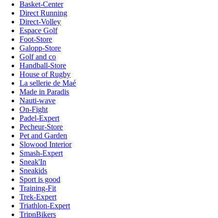
Basket-Center
Direct Running
Direct-Volley
Espace Golf
Foot-Store
Galopp-Store
Golf and co
Handball-Store
House of Rugby
La sellerie de Maé
Made in Paradis
Nauti-wave
On-Fight
Padel-Expert
Pecheur-Store
Pet and Garden
Slowood Interior
Smash-Expert
Sneak'In
Sneakids
Sport is good
Training-Fit
Trek-Expert
Triathlon-Expert
TripnBikers