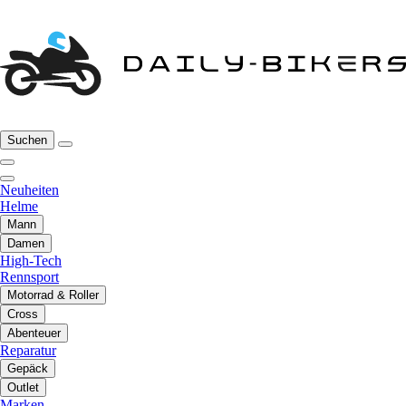
Suchen
Neuheiten
Helme
Mann
Damen
High-Tech
Rennsport
Motorrad & Roller
Cross
Abenteuer
Reparatur
Gepäck
Outlet
Marken