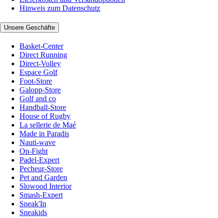
Hinweis zum Datenschutz
Unsere Geschäfte
Basket-Center
Direct Running
Direct-Volley
Espace Golf
Foot-Store
Galopp-Store
Golf and co
Handball-Store
House of Rugby
La sellerie de Maé
Made in Paradis
Nauti-wave
On-Fight
Padel-Expert
Pecheur-Store
Pet and Garden
Slowood Interior
Smash-Expert
Sneak'In
Sneakids