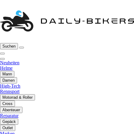
Suchen
Neuheiten
Helme
Mann
Damen
High-Tech
Rennsport
Motorrad & Roller
Cross
Abenteuer
Reparatur
Gepäck
Outlet
Marken