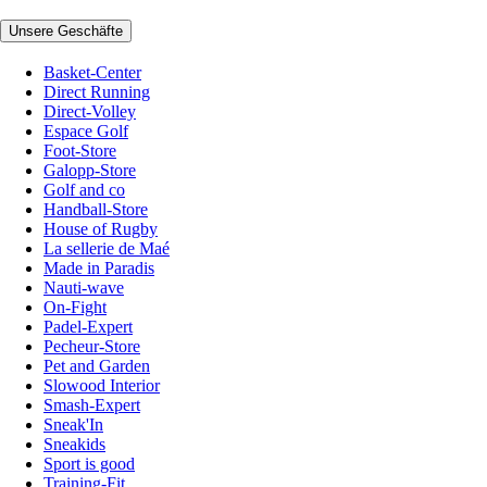
Unsere Geschäfte
Basket-Center
Direct Running
Direct-Volley
Espace Golf
Foot-Store
Galopp-Store
Golf and co
Handball-Store
House of Rugby
La sellerie de Maé
Made in Paradis
Nauti-wave
On-Fight
Padel-Expert
Pecheur-Store
Pet and Garden
Slowood Interior
Smash-Expert
Sneak'In
Sneakids
Sport is good
Training-Fit