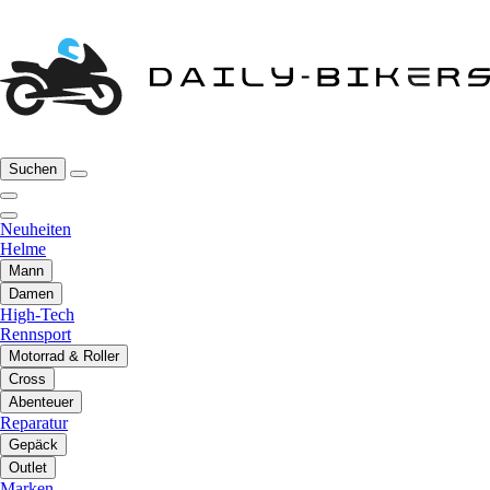
Suchen
Neuheiten
Helme
Mann
Damen
High-Tech
Rennsport
Motorrad & Roller
Cross
Abenteuer
Reparatur
Gepäck
Outlet
Marken