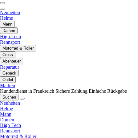
Neuheiten
Helme
Mann
Damen
High-Tech
Rennsport
Motorrad & Roller
Cross
Abenteuer
Reparatur
Gepäck
Outlet
Marken
Kundendienst in Frankreich
Sichere Zahlung
Einfache Rückgabe
Suchen
Neuheiten
Helme
Mann
Damen
High-Tech
Rennsport
Motorrad & Roller