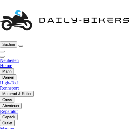
Suchen
Neuheiten
Helme
Mann
Damen
High-Tech
Rennsport
Motorrad & Roller
Cross
Abenteuer
Reparatur
Gepäck
Outlet
Marken