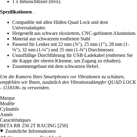
1 x Inbusschlüssel (Hex).
Spezifikationen
.
Compatible mit allen Hüllen Quad Lock und dem
Universaladapter.
Hergestellt aus schwarz eloxiertem, CNC-gefrästem Aluminium.
Material aus schwarzem rostfreiem Stahl
Passend für Lenker mit 22 mm (⅞"), 25 mm (1"), 28 mm (1-
⅛"), 32 mm (1-¼") und 35 mm (1-⅜") Durchmesser.
Unauffällige Durchführung für USB-Ladekabel (entfernen Sie
die Kappe der oberen Klemme, um Zugang zu erhalten).
Zusammengebaut mit dem schwarzen Hebel.
Um die Kamera Ihres Smartphones vor Vibrationen zu schützen,
empfehlen wir Ihnen, zusätzlich den Vibrationsdämpfer QUAD LOCK
- 1118106- zu verwenden
.
Marque
Modèle
Cylindrée
Année
Caractéristiques
BETA RR 250 2T RACING [250]
Zusätzliche Informationen