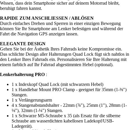
Wissen, dass dein Smartphone sicher auf deinem Motorrad bleibt,
beruhigt fahren kannst.
RAPIDE ZUM ANSCHLIESSEN / ABLÖSEN
Durch einfaches Drehen und Sperren in einer einzigen Bewegung
können Sie Ihr Smartphone am Lenker befestigen und während der
Fahrt die Navigation GPS anzeigen lassen.
ELEGANTE DESIGN
Gehen Sie bei der Ästhetik Ihres Fahrrads keine Kompromisse ein.
Das schlichte Design aller Halterungen Quad Lock fügt sich nahtlos in
den Lenker Ihres Fahrrads ein. Personalisieren Sie Ihre Halterung mit
einem farblich auf Ihr Fahrrad abgestimmten Hebel (optional).
Lenkerhalterung PRO
:
1 x Indexkopf Quad Lock (mit schwarzem Hebel)
1 x Handlebar Mount PRO Clamp - geeignet für 35mm (1-⅜")
Stangen.
1 x Verlängerungsarm
4 x Stangenabstandshalter - 22mm (⅞"), 25mm (1"), 28mm (1-
⅛"), 32mm (1-¼") Stangen.
1 x Schwarze M5-Schraube x 35 (als Ersatz für die silberne
Schraube am wasserdichten kabellosen Ladekopf/USB-
Ladegerät).