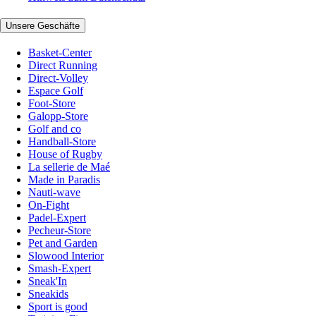
Unsere Geschäfte
Basket-Center
Direct Running
Direct-Volley
Espace Golf
Foot-Store
Galopp-Store
Golf and co
Handball-Store
House of Rugby
La sellerie de Maé
Made in Paradis
Nauti-wave
On-Fight
Padel-Expert
Pecheur-Store
Pet and Garden
Slowood Interior
Smash-Expert
Sneak'In
Sneakids
Sport is good