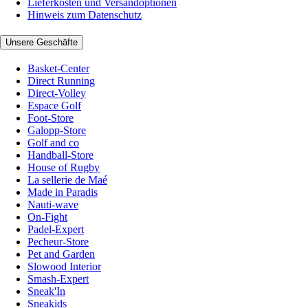
Lieferkosten und Versandoptionen
Hinweis zum Datenschutz
Unsere Geschäfte
Basket-Center
Direct Running
Direct-Volley
Espace Golf
Foot-Store
Galopp-Store
Golf and co
Handball-Store
House of Rugby
La sellerie de Maé
Made in Paradis
Nauti-wave
On-Fight
Padel-Expert
Pecheur-Store
Pet and Garden
Slowood Interior
Smash-Expert
Sneak'In
Sneakids