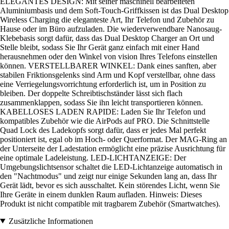
ELEGANTES DESIGN: Mit seiner maschinell bearbeiteten
Aluminiumbasis und dem Soft-Touch-Griffkissen ist das Dual Desktop
Wireless Charging die eleganteste Art, Ihr Telefon und Zubehör zu
Hause oder im Büro aufzuladen. Die wiederverwendbare Nanosaug-
Klebebasis sorgt dafür, dass das Dual Desktop Charger an Ort und
Stelle bleibt, sodass Sie Ihr Gerät ganz einfach mit einer Hand
herausnehmen oder den Winkel von vision Ihres Telefons einstellen
können. VERSTELLBARER WINKEL: Dank eines sanften, aber
stabilen Friktionsgelenks sind Arm und Kopf verstellbar, ohne dass
eine Verriegelungsvorrichtung erforderlich ist, um in Position zu
bleiben. Der doppelte Schreibtischständer lässt sich flach
zusammenklappen, sodass Sie ihn leicht transportieren können.
KABELLOSES LADEN RAPIDE: Laden Sie Ihr Telefon und
kompatibles Zubehör wie die AirPods auf PRO. Die Schnittstelle
Quad Lock des Ladekopfs sorgt dafür, dass er jedes Mal perfekt
positioniert ist, egal ob im Hoch- oder Querformat. Der MAG-Ring an
der Unterseite der Ladestation ermöglicht eine präzise Ausrichtung für
eine optimale Ladeleistung. LED-LICHTANZEIGE: Der
Umgebungslichtsensor schaltet die LED-Lichtanzeige automatisch in
den "Nachtmodus" und zeigt nur einige Sekunden lang an, dass Ihr
Gerät lädt, bevor es sich ausschaltet. Kein störendes Licht, wenn Sie
Ihre Geräte in einem dunklen Raum aufladen. Hinweis: Dieses
Produkt ist nicht compatible mit tragbarem Zubehör (Smartwatches).
Zusätzliche Informationen