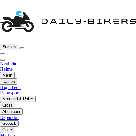
Suchen
Neuheiten
Helme
Mann
Damen
High-Tech
Rennsport
Motorrad & Roller
Cross
Abenteuer
Reparatur
Gepäck
Outlet
Marken