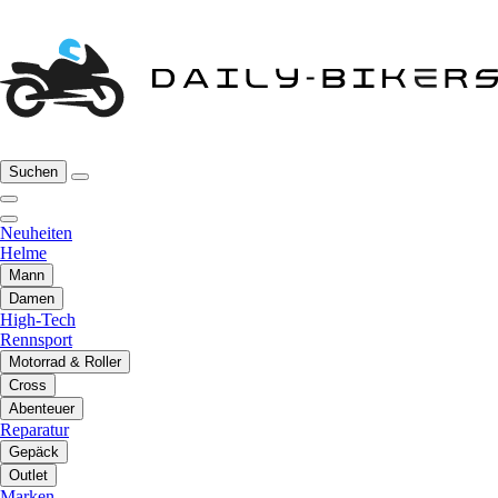
Suchen
Neuheiten
Helme
Mann
Damen
High-Tech
Rennsport
Motorrad & Roller
Cross
Abenteuer
Reparatur
Gepäck
Outlet
Marken