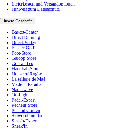
Lieferkosten und Versandoptionen
Hinweis zum Datenschutz
Unsere Geschäfte
Basket-Center
Direct Running
Direct-Volley
Espace Golf
Foot-Store
Galopp-Store
Golf and co
Handball-Store
House of Rugby
La sellerie de Maé
Made in Paradis
Nauti-wave
On-Fight
Padel-Expert
Pecheur-Store
Pet and Garden
Slowood Interior
Smash-Expert
Sneak'In