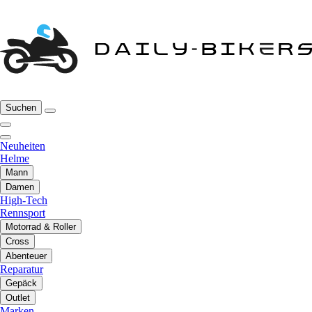
Suchen
Neuheiten
Helme
Mann
Damen
High-Tech
Rennsport
Motorrad & Roller
Cross
Abenteuer
Reparatur
Gepäck
Outlet
Marken