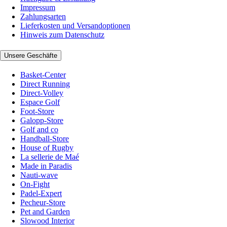
Impressum
Zahlungsarten
Lieferkosten und Versandoptionen
Hinweis zum Datenschutz
Unsere Geschäfte
Basket-Center
Direct Running
Direct-Volley
Espace Golf
Foot-Store
Galopp-Store
Golf and co
Handball-Store
House of Rugby
La sellerie de Maé
Made in Paradis
Nauti-wave
On-Fight
Padel-Expert
Pecheur-Store
Pet and Garden
Slowood Interior