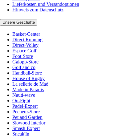
Lieferkosten und Versandoptionen
Hinweis zum Datenschutz
Unsere Geschäfte
Basket-Center
Direct Running
Direct-Volley
Espace Golf
Foot-Store
Galopp-Store
Golf and co
Handball-Store
House of Rugby
La sellerie de Maé
Made in Paradis
Nauti-wave
On-Fight
Padel-Expert
Pecheur-Store
Pet and Garden
Slowood Interior
Smash-Expert
Sneak'In