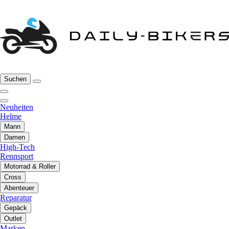
Suchen
Neuheiten
Helme
Mann
Damen
High-Tech
Rennsport
Motorrad & Roller
Cross
Abenteuer
Reparatur
Gepäck
Outlet
Marken