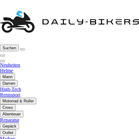
Suchen
Neuheiten
Helme
Mann
Damen
High-Tech
Rennsport
Motorrad & Roller
Cross
Abenteuer
Reparatur
Gepäck
Outlet
Marken