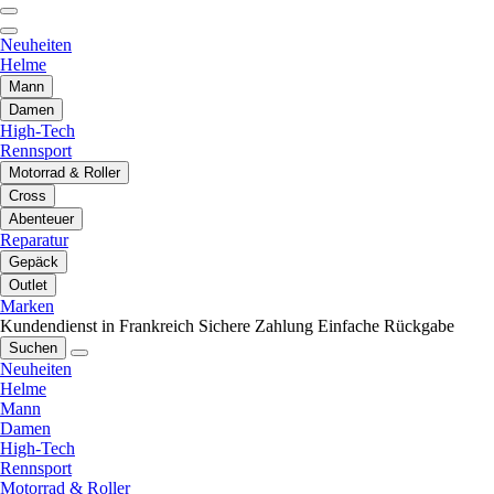
Neuheiten
Helme
Mann
Damen
High-Tech
Rennsport
Motorrad & Roller
Cross
Abenteuer
Reparatur
Gepäck
Outlet
Marken
Kundendienst in Frankreich
Sichere Zahlung
Einfache Rückgabe
Suchen
Neuheiten
Helme
Mann
Damen
High-Tech
Rennsport
Motorrad & Roller