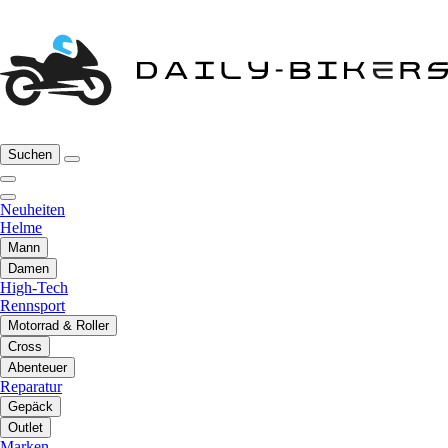
Suchen
Neuheiten
Helme
Mann
Damen
High-Tech
Rennsport
Motorrad & Roller
Cross
Abenteuer
Reparatur
Gepäck
Outlet
Marken