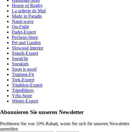
Handball-Store
House of Rugby
La sellerie de Maé
Made in Paradis
Nauti-wave
On-Fight
Padel-Expert
Pecheur-Store
Pet and Garden
Slowood Interior
Smash-Expert
Sneak'In
Sneakids
Sport is good
Training-Fit
Trek-Expert
Triathlon-Expert
TripnBikers
Vélo-Store
Winter-Expert
Abonnieren Sie unseren Newsletter
Profitieren Sie von 10% Rabatt, wenn Sie sich für unseren Newsletter
anmelden