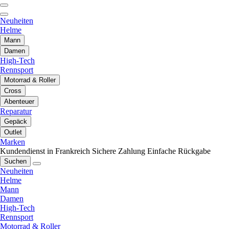
Neuheiten
Helme
Mann
Damen
High-Tech
Rennsport
Motorrad & Roller
Cross
Abenteuer
Reparatur
Gepäck
Outlet
Marken
Kundendienst in Frankreich
Sichere Zahlung
Einfache Rückgabe
Suchen
Neuheiten
Helme
Mann
Damen
High-Tech
Rennsport
Motorrad & Roller