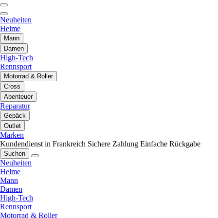
Neuheiten
Helme
Mann
Damen
High-Tech
Rennsport
Motorrad & Roller
Cross
Abenteuer
Reparatur
Gepäck
Outlet
Marken
Kundendienst in Frankreich
Sichere Zahlung
Einfache Rückgabe
Suchen
Neuheiten
Helme
Mann
Damen
High-Tech
Rennsport
Motorrad & Roller