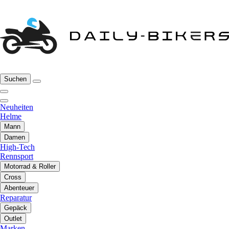
Suchen
Neuheiten
Helme
Mann
Damen
High-Tech
Rennsport
Motorrad & Roller
Cross
Abenteuer
Reparatur
Gepäck
Outlet
Marken