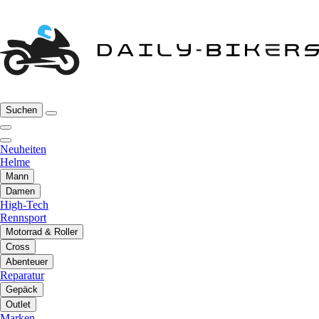
Suchen
Neuheiten
Helme
Mann
Damen
High-Tech
Rennsport
Motorrad & Roller
Cross
Abenteuer
Reparatur
Gepäck
Outlet
Marken