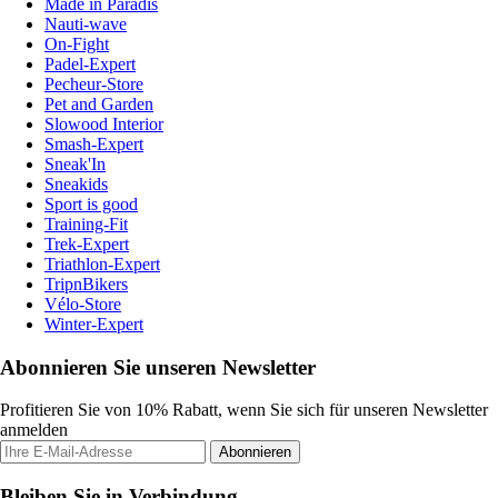
Made in Paradis
Nauti-wave
On-Fight
Padel-Expert
Pecheur-Store
Pet and Garden
Slowood Interior
Smash-Expert
Sneak'In
Sneakids
Sport is good
Training-Fit
Trek-Expert
Triathlon-Expert
TripnBikers
Vélo-Store
Winter-Expert
Abonnieren Sie unseren Newsletter
Profitieren Sie von 10% Rabatt, wenn Sie sich für unseren Newsletter
anmelden
Abonnieren
Bleiben Sie in Verbindung