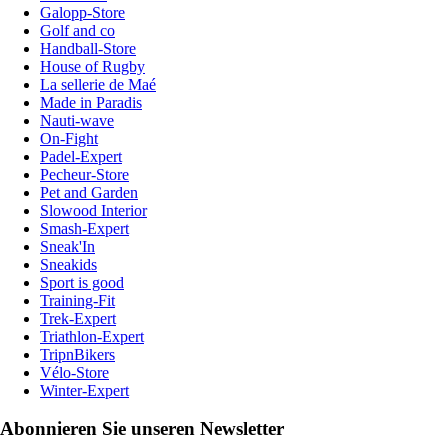
Galopp-Store
Golf and co
Handball-Store
House of Rugby
La sellerie de Maé
Made in Paradis
Nauti-wave
On-Fight
Padel-Expert
Pecheur-Store
Pet and Garden
Slowood Interior
Smash-Expert
Sneak'In
Sneakids
Sport is good
Training-Fit
Trek-Expert
Triathlon-Expert
TripnBikers
Vélo-Store
Winter-Expert
Abonnieren Sie unseren Newsletter