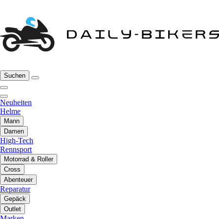
Suchen
Neuheiten
Helme
Mann
Damen
High-Tech
Rennsport
Motorrad & Roller
Cross
Abenteuer
Reparatur
Gepäck
Outlet
Marken