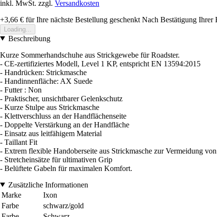
inkl. MwSt. zzgl.
Versandkosten
+3,66 €
für Ihre nächste Bestellung geschenkt
Nach Bestätigung Ihrer 
Loading...
Beschreibung
Kurze Sommerhandschuhe aus Strickgewebe für Roadster.
- CE-zertifiziertes Modell, Level 1 KP, entspricht EN 13594:2015
- Handrücken: Strickmasche
- Handinnenfläche: AX Suede
- Futter : Non
- Praktischer, unsichtbarer Gelenkschutz
- Kurze Stulpe aus Strickmasche
- Klettverschluss an der Handflächenseite
- Doppelte Verstärkung an der Handfläche
- Einsatz aus leitfähigem Material
- Taillant Fit
- Extrem flexible Handoberseite aus Strickmasche zur Vermeidung v
- Stretcheinsätze für ultimativen Grip
- Belüftete Gabeln für maximalen Komfort.
Zusätzliche Informationen
Marke
Ixon
Farbe
schwarz/gold
Farbe
Schwarz