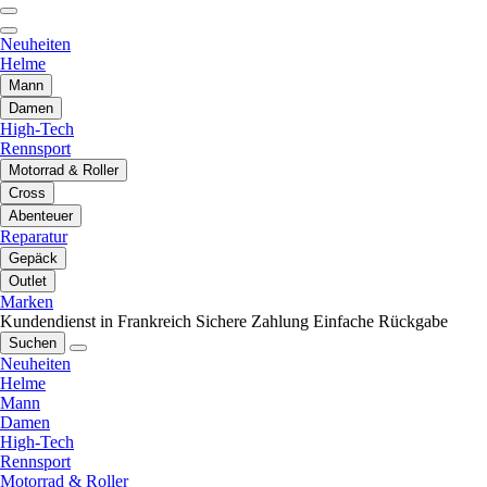
Neuheiten
Helme
Mann
Damen
High-Tech
Rennsport
Motorrad & Roller
Cross
Abenteuer
Reparatur
Gepäck
Outlet
Marken
Kundendienst in Frankreich
Sichere Zahlung
Einfache Rückgabe
Suchen
Neuheiten
Helme
Mann
Damen
High-Tech
Rennsport
Motorrad & Roller